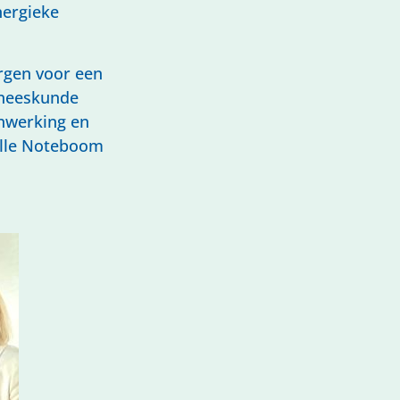
nergieke
rgen voor een
geneeskunde
enwerking en
iëlle Noteboom