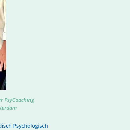
eur PsyCoaching
tterdam
disch Psychologisch