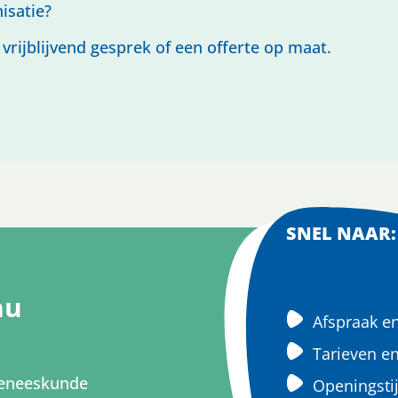
isatie?
rijblijvend gesprek of een offerte op maat.
SNEL NAAR:
nu
Afspraak e
Tarieven e
eneeskunde
Openingsti