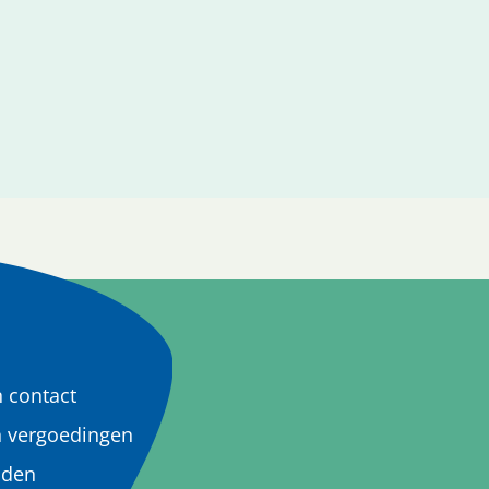
n contact
n vergoedingen
jden