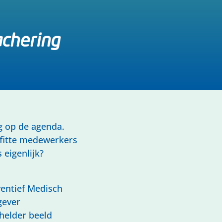
achering
g op de agenda.
 fitte medewerkers
 eigenlijk?
entief Medisch
gever
 helder beeld