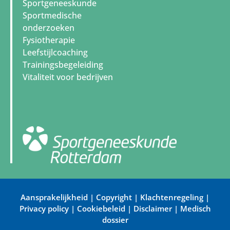
Sportgeneeskunde
Sportmedische
onderzoeken
Fysiotherapie
Leefstijlcoaching
Trainingsbegeleiding
Vitaliteit voor bedrijven
Aansprakelijkheid
|
Copyright
|
Klachtenregeling
|
Privacy policy
|
Cookiebeleid
|
Disclaimer
|
Medisch
dossier