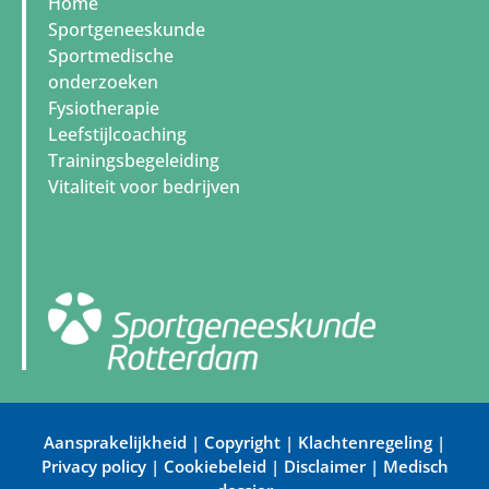
Home
Sportgeneeskunde
Sportmedische
onderzoeken
Fysiotherapie
Leefstijlcoaching
Trainingsbegeleiding
Vitaliteit voor bedrijven
Aansprakelijkheid
|
Copyright
|
Klachtenregeling
|
Privacy policy
|
Cookiebeleid
|
Disclaimer
|
Medisch